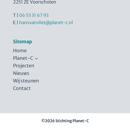
2251 ZE Voorschoten
T |
06 53 31 67 93
E |
hansvanvliet@planet-c.nl
Sitemap
Home
3
Planet-C
Projecten
Nieuws
Wij steunen
Contact
©2026 Stichting Planet-C