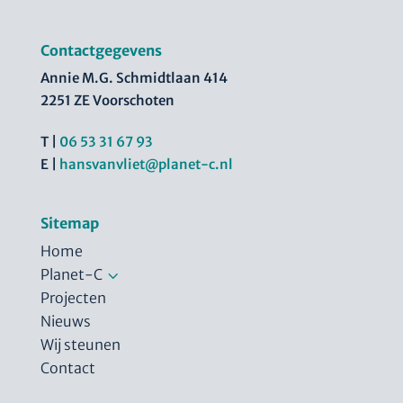
Contactgegevens
Annie M.G. Schmidtlaan 414
2251 ZE Voorschoten
T |
06 53 31 67 93
E |
hansvanvliet@planet-c.nl
Sitemap
Home
3
Planet-C
Projecten
Nieuws
Wij steunen
Contact